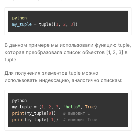
python
my_tuple
=
 tuple([
1
, 
2
, 
3
В данном примере мы использовали функцию tuple,
которая преобразовала список объектов [1, 2, 3] в
tuple.
Для получения элементов tuple можно
использовать индексацию, аналогично спискам:
python

my_tuple = (
1
, 
2
, 
3
, 
"hello"
, 
True
print
(my_tuple[
0
])   
# выводит 1
print
(my_tuple[-
1
])  
# выводит True