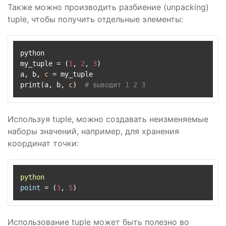
Также можно производить разбиение (unpacking)
tuple, чтобы получить отдельные элементы:
python

my_tuple 
=
(
1
,
2
,
3
)
a
,
 b
,
c
=
 my_tuple

print
(
a
,
 b
,
c
)
# выводит 1 2 3
Используя tuple, можно создавать неизменяемые
наборы значений, например, для хранения
координат точки:
python
point
=
 (
3
, 
5
Использование tuple может быть полезно во