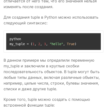
отличается от него тем, что его значения нельзя
изменять после создания.
Для создания tuple в Python можно использовать
следующий синтаксис:
python

my_tuple 
=
(
1
, 
2
, 
3
, 
"hello"
, 
True
)
В данном примере мы определили переменную
my_tuple и заключили в круглые скобки
последовательность объектов. В tuple могут быть
любые типы данных, включая различные объекты,
например, целые числа, строки, булевы значения,
списки и даже другие tuple.
Кроме того, tuple можно создать с помощью
встроенной функции tuple: