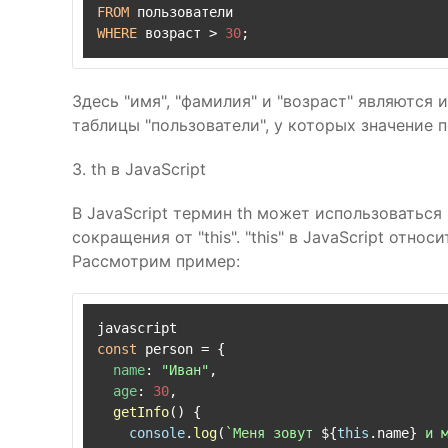
FROM
WHERE
 возраст 
>
30
Здесь "имя", "фамилия" и "возраст" являются
таблицы "пользователи", у которых значение п
3. th в JavaScript
В JavaScript термин th может использоваться
сокращения от "this". "this" в JavaScript отн
Рассмотрим пример:
const
 person = {

name
: 
"Иван"
,

age
: 
30
,

getInfo
(
) {

console
.
log
(
`Меня зовут 
${
this
.name}
 и 