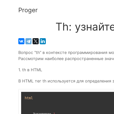
Proger
Th: узнайт
Вопрос "th" в контексте программирования мо
Рассмотрим наиболее распространенные значе
1. th в HTML
В HTML тег th используется для определения 
html