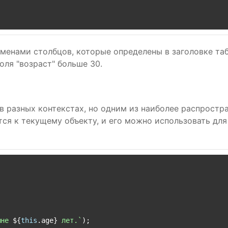
 именами столбцов, которые определены в заголовке та
оля "возраст" больше 30.
 в разных контекстах, но одним из наиболее распростр
осится к текущему объекту, и его можно использовать дл
мне 
${
this
.age}
 лет.`
);
