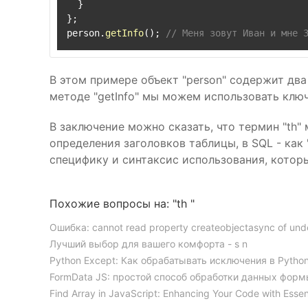
  }

};

person.
getInfo
(); 
// Меня зовут Иван и мне 
В этом примере объект "person" содержит два 
методе "getInfo" мы можем использовать ключ
В заключение можно сказать, что термин "th"
определения заголовков таблицы, в SQL - как "
специфику и синтаксис использования, котор
Похожие вопросы на: "th "
Ошибка: cannot read property createobjectasync of und
Лучший выбор для вашего комфорта - s n
Python Except: Как обрабатывать исключения в Pytho
FormData JS: простой способ обработки данных формы
Find Array in JavaScript: Enhancing Your Code with Essen