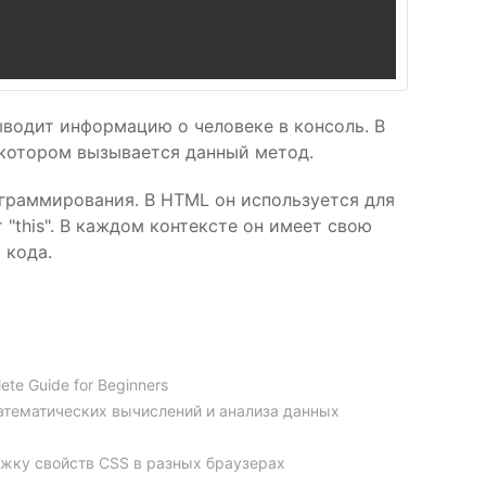
выводит информацию о человеке в консоль. В
а котором вызывается данный метод.
ограммирования. В HTML он используется для
т "this". В каждом контексте он имеет свою
 кода.
ete Guide for Beginners
атематических вычислений и анализа данных
ржку свойств CSS в разных браузерах