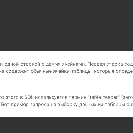
 и одной строкой с двумя ячейками. Первая строка со
ока содержит обычные ячейки таблицы, которые опреде
о этого в SQL используется термин "table header" (за
 Вот пример запроса на выборку данных из таблицы с 