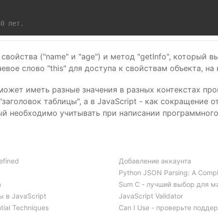
30 лет.
свойства ("name" и "age") и метод "getInfo", который 
евое слово "this" для доступа к свойствам объекта, н
 может иметь разные значения в разных контекстах пр
заголовок таблицы", а в JavaScript - как сокращение о
ый необходимо учитывать при написании программного
efined
Добавление аккаунта
Python JSON Parsing: A Compl
n
Sum C - лучший выбор для м
 в JavaScript
JavaScript Validator
tial Techniques
Can I Use - проверьте подде