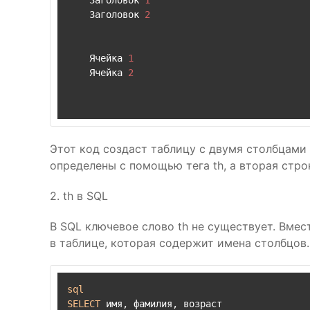
    Заголовок 
1
    Заголовок 
2
    Ячейка 
1
    Ячейка 
2
Этот код создаст таблицу с двумя столбцами
определены с помощью тега th, а вторая стр
2. th в SQL
В SQL ключевое слово th не существует. Вмест
в таблице, которая содержит имена столбцов.
sql
SELECT