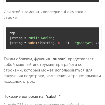
Или чтобы заменить последние 4 символа в
строке:
php

$string = 
"Hello world"
;

$string = 
substr
($string, 
0
, -
4
) . 
"goodbye"
; 
//
 $s
Таким образом, функция
`substr`
представляет
собой мощный инструмент при работе со
строками, который может использоваться для
получения подстроки, изменения и трансформации
исходных строк.
Похожие вопросы на: "substr "
Animate CSS - красивая анимация для веб-сайтов