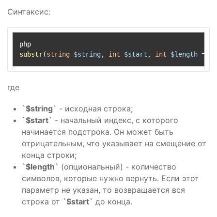
Синтаксис:
substr
(
string
$string
, 
int
$start
, 
int
$length
 = 
nu
где
`$string`
- исходная строка;
`$start`
- начальный индекс, с которого
начинается подстрока. Он может быть
отрицательным, что указывает на смещение от
конца строки;
`$length`
(опциональный) - количество
символов, которые нужно вернуть. Если этот
параметр не указан, то возвращается вся
строка от
`$start`
до конца.