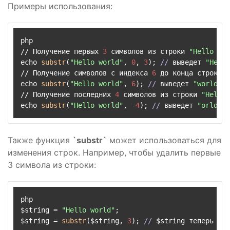
Примеры использования:
php

// Получение первых 
3
 символов из строки 
"Hello wor
echo 
substr
(
"Hello world"
, 
0
, 
3
); 
//
 выведет 
"Hel"
// Получение символов с индекса 
6
 до конца строки

echo 
substr
(
"Hello world"
, 
6
); 
//
 выведет 
"world"
// Получение последних 
4
 символов из строки 
"Hello 
echo 
substr
(
"Hello world"
, -
4
); 
//
 выведет 
"orld"
Также функция
`substr`
может использоваться для
изменения строк. Например, чтобы удалить первые
3 символа из строки:
php

$string = 
"Hello world"
;

$string = 
substr
($string, 
3
); 
//
 $string теперь рав