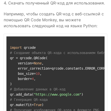
4. Скачать полученный QR-код для использования.
Например, чтобы создать QR-код с веб-ссылкой с
помощью QR Code Monkey, вы можете
использовать следующий код на языке Python:
import
# Создание объекта QR-кода с использованием библиот
qr = qrcode.QRCode(

    version=
None
,

    error_correction=qrcode.constants.ERROR_CORRECT
    box_size=
10
,

    border=
4
,

# Добавление данных в QR-код
qr.add_data(
"https://www.google.com"
# Генерация QR-кода
qr.make(fit=
True
# Получение изображения QR-кода в формате PNG