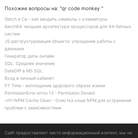
Похожие вопросы на: "qr code monkey "
Getch в Си - как вводить символы с клавиатуры
Aarch64: мощная архитектура процессоров для 64-битных
систем
JS деструктуризация объекта: упрощение работы с
данными
Генератор даты онлайн
SQL: Среднее значение
DateDiff в MS SQL
Вход в личный кабинет
PT Time - воплощение здорового образа жизни
PermissionError errno 13 - Permission Denied
<h1>NPM Cache Clean - Очистка кэша NPM для устранения
проблем с зависимостями
Сайт предоставляет чисто информационный контент, мы не