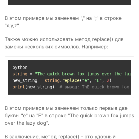
В этом примере мы заменяем "," на ";" в строке
"x,y,z".
Также можно использовать метод replace() для
замены нескольких символов. Например:
string
 = 
"The quick brown fox jumps over the lazy d
new_string = 
string
.
replace
(
"e"
, 
"E"
, 
2
print
(new_string)  
# вывод: ThE quick brown fox jum
В этом примере мы заменяем только первые две
буквы "e" на "E" в строке "The quick brown fox jumps
over the lazy dog".
В заключение, метод replace() - это удобный