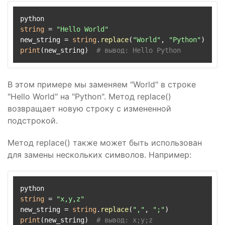
string
 = 
"Hello World"
new_string = 
string
.
replace
(
"World"
, 
"Python"
print
(new_string)  
# вывод: Hello Python
В этом примере мы заменяем "World" в строке
"Hello World" на "Python". Метод replace()
возвращает новую строку с измененной
подстрокой.
Метод replace() также может быть использован
для замены нескольких символов. Например:
string
 = 
"x,y,z"
new_string = 
string
.
replace
(
","
, 
";"
print
(new_string)  
# вывод: x;y;z