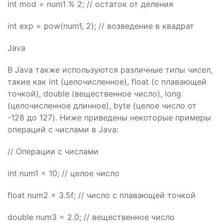
int mod = num1 % 2; // остаток от деления
int exp = pow(num1, 2); // возведение в квадрат
Java
В Java также используются различные типы чисел,
такие как int (целочисленное), float (с плавающей
точкой), double (вещественное число), long
(целочисленное длинное), byte (целое число от
-128 до 127). Ниже приведены некоторые примеры
операций с числами в Java:
// Операции с числами
int num1 = 10; // целое число
float num2 = 3.5f; // число с плавающей точкой
double num3 = 2.0; // вещественное число