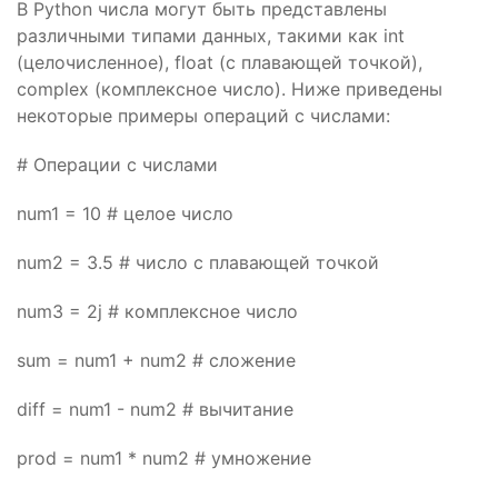
В Python числа могут быть представлены
различными типами данных, такими как int
(целочисленное), float (с плавающей точкой),
complex (комплексное число). Ниже приведены
некоторые примеры операций с числами:
# Операции с числами
num1 = 10 # целое число
num2 = 3.5 # число с плавающей точкой
num3 = 2j # комплексное число
sum = num1 + num2 # сложение
diff = num1 - num2 # вычитание
prod = num1 * num2 # умножение