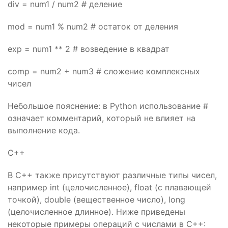
div = num1 / num2 # деление
mod = num1 % num2 # остаток от деления
exp = num1 ** 2 # возведение в квадрат
comp = num2 + num3 # сложение комплексных
чисел
Небольшое пояснение: в Python использование #
означает комментарий, который не влияет на
выполнение кода.
C++
В C++ также присутствуют различные типы чисел,
например int (целочисленное), float (с плавающей
точкой), double (вещественное число), long
(целочисленное длинное). Ниже приведены
некоторые примеры операций с числами в C++: