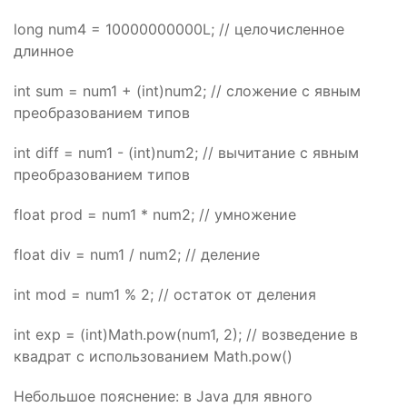
long num4 = 10000000000L; // целочисленное
длинное
int sum = num1 + (int)num2; // сложение с явным
преобразованием типов
int diff = num1 - (int)num2; // вычитание с явным
преобразованием типов
float prod = num1 * num2; // умножение
float div = num1 / num2; // деление
int mod = num1 % 2; // остаток от деления
int exp = (int)Math.pow(num1, 2); // возведение в
квадрат с использованием Math.pow()
Небольшое пояснение: в Java для явного