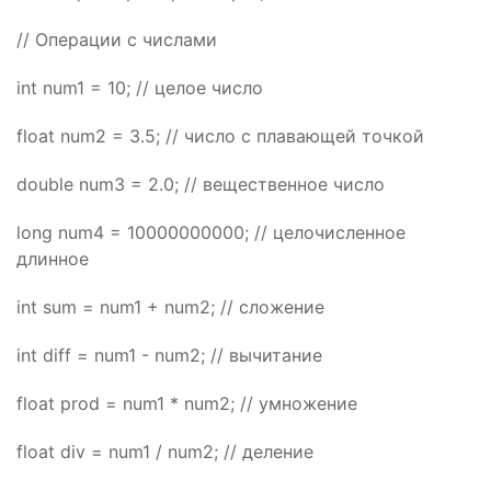
// Операции с числами
int num1 = 10; // целое число
float num2 = 3.5; // число с плавающей точкой
double num3 = 2.0; // вещественное число
long num4 = 10000000000; // целочисленное
длинное
int sum = num1 + num2; // сложение
int diff = num1 - num2; // вычитание
float prod = num1 * num2; // умножение
float div = num1 / num2; // деление