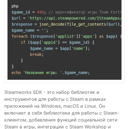
$game_id
 = 
440
; 
// идентификатор игры Team Fortress
$url
 = 
'https://api.steampowered.com/ISteamApps/Get
$response
 = 
json_decode
(
file_get_contents
(
$url
), 
tr
$game_name
 = 
''
foreach
 (
$response
[
'applist'
][
'apps'
] 
as
$app
) {

if
 (
$app
[
'appid'
] == 
$game_id
) {

$game_name
 = 
$app
[
'name'
];

break
;

    }

echo
'Название игры: '
.
$game_name
Steamworks SDK - это набор библиотек и
инструментов для работы с Steam в рамках
приложений на Windows, macOS и Linux. Он
включает в себя библиотеки для работы с Steam-
клиентом, добавления функций социальной сети
Steam в игры, интеграции с Steam Workshop и