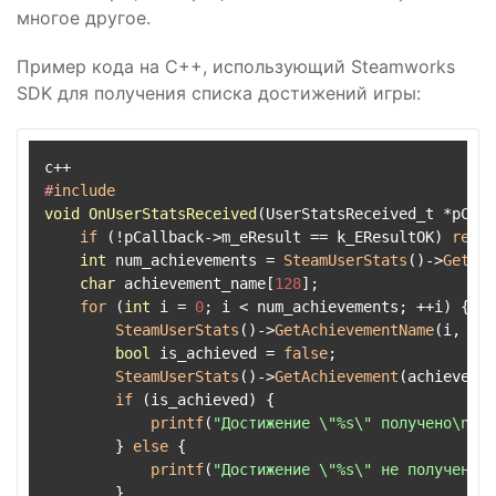
многое другое.
Пример кода на C++, использующий Steamworks
SDK для получения списка достижений игры:
#
include
void
OnUserStatsReceived
(UserStatsReceived_t *pCall
if
 (!pCallback->m_eResult == k_EResultOK) 
retur
int
 num_achievements = 
SteamUserStats
()->
GetNum
char
 achievement_name[
128
];

for
 (
int
 i = 
0
; i < num_achievements; ++i) {

SteamUserStats
()->
GetAchievementName
(i, ach
bool
 is_achieved = 
false
;

SteamUserStats
()->
GetAchievement
(achievemen
if
 (is_achieved) {

printf
(
"Достижение \"%s\" получено\n"
, 
        } 
else
 {

printf
(
"Достижение \"%s\" не получено\n
        }
