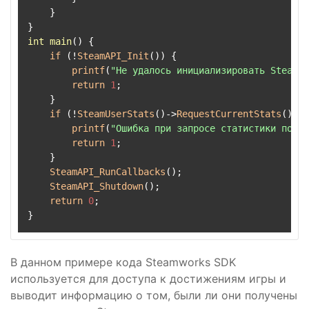
    }

int
main
()
{

if
 (!
SteamAPI_Init
()) {

printf
(
"Не удалось инициализировать Steam A
return
1
;

    }

if
 (!
SteamUserStats
()->
RequestCurrentStats
()) {

printf
(
"Ошибка при запросе статистики польз
return
1
;

    }

SteamAPI_RunCallbacks
();

SteamAPI_Shutdown
();

return
0
;

В данном примере кода Steamworks SDK
используется для доступа к достижениям игры и
выводит информацию о том, были ли они получены