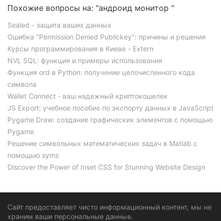
Похожие вопросы на: "андроид монитор "
Sealed - защита ваших данных
Ошибка "Permission Denied Publickey": причины и решения
Курсы программирования в Киеве - Extern
NVL SQL: функция и примеры использования
Функция ord в Python: получение целочисленного кода
символа
Wallet Connect - ваш надежный криптокошелек
JS Export: учебное пособие по экспорту данных в JavaScript
Pygame Draw: создание графических элементов с помощью
Pygame
Решение символьных математических задач в Matlab с
помощью syms
Discover the Power of Inset CSS for Stunning Website Design
Сайт предоставляет чисто информационный контент, мы не
храним ваши персональные данные.