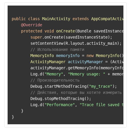
public
class
MainActivity
extends
AppCompatActivity
@Override
protected
void
onCreate
(Bundle savedInstanceSta
super
.onCreate(savedInstanceState);

        setContentView(R.layout.activity_main);

// Использование памяти
MemoryInfo
memoryInfo
=
new
MemoryInfo
();

ActivityManager
activityManager
=
 (Activity
        activityManager.getMemoryInfo(memoryInfo);

        Log.d(
"Memory"
, 
"Memory usage: "
 + memoryIn
// Производительность
        Debug.startMethodTracing(
"my_trace"
);

// Действия, которые вы хотите измерить
        Debug.stopMethodTracing();

        Log.d(
"Performance"
, 
"Trace file saved to: 
    }
