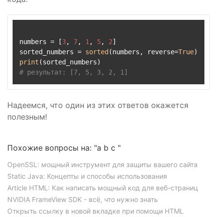
numbers = [
3
, 
7
, 
1
, 
5
, 
2
]

sorted_numbers = 
sorted
(numbers, reverse=
True
print
# результат: [7, 5, 3, 2, 1]
Надеемся, что один из этих ответов окажется
полезным!
Похожие вопросы на: "a b c "
OpenSSL: мощный инструмент для защиты вашего сайта
Static Java: Концепты и способы использования
Article HTML: Как написать мощный код для веб-страниц
NVIDIA FrameView SDK - всё, что нужно знать
Открыть ссылку в новой вкладке при помощи HTML