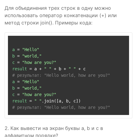
Для объединения трех строк в одну можно
использовать оператор конкатенации (+) или
метод строки join(). Примеры кода:
a
 = 
"Hello"
b
 = 
"world,"
c
 = 
"how are you?"
result
 = a + 
" "
 + b + 
" "
# результат: "Hello world, how are you?"
a
 = 
"Hello"
b
 = 
"world,"
c
 = 
"how are you?"
result
 = 
" "
# результат: "Hello world, how are you?"
2. Как вывести на экран буквы a, b и c в
алфавитном порядке?