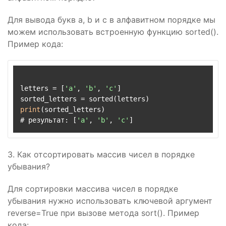
Для вывода букв a, b и c в алфавитном порядке мы
можем использовать встроенную функцию sorted().
Пример кода:
letters = [
'a'
, 
'b'
, 
'c'
]

print
(sorted_letters)

# результат: [
'a'
, 
'b'
, 
'c'
3. Как отсортировать массив чисел в порядке
убывания?
Для сортировки массива чисел в порядке
убывания нужно использовать ключевой аргумент
reverse=True при вызове метода sort(). Пример
кода: